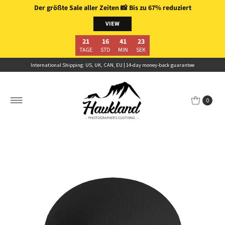
Der größte Sale aller Zeiten
📸
Bis zu 67% reduziert
Skip to content
VIEW
21
16
41
23
TAGE
STD
MIN
SEK
International Shipping: US, UK, CAN, EU | 14-day money-back guarantee
0