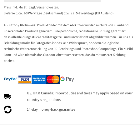
Preis inkl. MwSt., zzgl.
Versandkosten
.
Lieferzeit: ca. 1-3 Werktage (Deutschland) bzw. ca. 5-8 Werktage (EU Ausland)
AI-Button / KI-Hinweis: Produktbilder mit dem AI-Button wurden mithilfe von KI anhand
unserer realen Produkte generiert. Eine persönliche, redaktionelle Prüfung garantiert,
dass alle Kleidungsstücke realitätsgetreu und unverfälscht abgebildet werden. Für uns als
Bekleidungsmarke für Fotografen ist das kein Widerspruch, sondern die logische
technische Weiterentwicklung von 3D-Renderings und Photoshop-Composings. Ein KI-Bild
kann und wird niemals das Outdoor-Abenteuer ersetzen, das du mit unserer Kleidung
erlebst.
US, UK & Canada: Import duties and taxes may apply based on your
country’s regulations.
14-day money-back guarantee