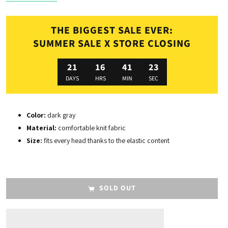
THE BIGGEST SALE EVER:
SUMMER SALE X STORE CLOSING
21
16
41
23
DAYS
HRS
MIN
SEC
Color:
dark gray
Material:
comfortable knit fabric
Size:
fits every head thanks to the elastic content
SOLD OUT