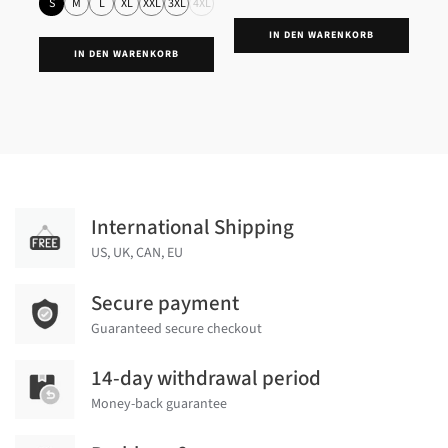
S
M
L
XL
XXL
3XL
4XL
IN DEN WARENKORB
IN DEN WARENKORB
International Shipping
US, UK, CAN, EU
Secure payment
Guaranteed secure checkout
14-day withdrawal period
Money-back guarantee